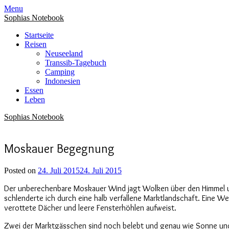
Menu
Sophias Notebook
Startseite
Reisen
Neuseeland
Transsib-Tagebuch
Camping
Indonesien
Essen
Leben
Sophias Notebook
Moskauer Begegnung
Posted on
24. Juli 2015
24. Juli 2015
Der unberechenbare Moskauer Wind jagt Wolken über den Himmel und
schlenderte ich durch eine halb verfallene Marktlandschaft. Eine 
verottete Dächer und leere Fensterhöhlen aufweist.
Zwei der Marktgässchen sind noch belebt und genau wie Sonne und