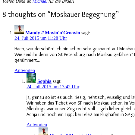
Vielen Dank an
Michael
für die Bilder!
8 thoughts on “
Moskauer Begegnung
”
Mandy // Movin'n'Groovin
sagt:
24. Juli 2015 um 11:28 Uhr
Hach, wunderschön! Ich bin schon sehr gespannt auf Moskau, s
Wie seid ihr denn von St Petersburg nach Moskau gefahren? H
gekümmert…
Antworten
Sophia
sagt:
24. Juli 2015 um 13:42 Uhr
Ja, genau so ist es auch. riesig, hektisch, wuselig un
Wir haben das Ticket von SP nach Moskau schon im Vorf
Allerdings war unser Zug recht voll – geh lieber gleic
Achja und noch ein Tipp: bei Tele2 am Flughafen in SP gi
Antworten