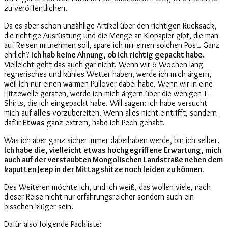
zu veröffentlichen.
Da es aber schon unzählige Artikel über den richtigen Rucksack,
die richtige Ausrüstung und die Menge an Klopapier gibt, die man
auf Reisen mitnehmen soll, spare ich mir einen solchen Post. Ganz
ehrlich?
Ich hab keine Ahnung, ob ich richtig gepackt habe.
Vielleicht geht das auch gar nicht. Wenn wir 6 Wochen lang
regnerisches und kühles Wetter haben, werde ich mich ärgern,
weil ich nur einen warmen Pullover dabei habe. Wenn wir in eine
Hitzewelle geraten, werde ich mich ärgern über die wenigen T-
Shirts, die ich eingepackt habe. Will sagen: ich habe versucht
mich auf
alles
vorzubereiten. Wenn alles nicht eintrifft, sondern
dafür
Etwas
ganz extrem, habe ich Pech gehabt.
Was ich aber ganz sicher immer dabeihaben werde, bin ich selber.
Ich habe die, vielleicht etwas hochgegriffene Erwartung, mich
auch auf der verstaubten Mongolischen Landstraße neben dem
kaputten Jeep in der Mittagshitze noch leiden zu können.
Des Weiteren möchte ich, und ich weiß, das wollen viele, nach
dieser Reise nicht nur erfahrungsreicher sondern auch ein
bisschen klüger sein.
Dafür also folgende Packliste: