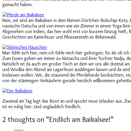
gemacht haben.
Nein, wir sind am Baikalsee in dem kleinen Dörfchen Bolschije Koty. 
russische Datscha und von innen wie ein Zimmer in einem Yoga Retr
Abgesehen von Indien, das hier wohl erst vor kurzem Einzug hielt, 
Geschichten am Kaminfeuer und Pilzesammeln im Birkenwald.
Man fühlt sich hier, nein ich fühle mich hier geborgen. So als ob ic
Zum Essen gehen wir immer zu Natascha und ihrer Tochter Nadja, di
Natürlich ist da auch ein großer Tisch an dem wir uns alle dreimal am
und Wodka den Abend am Lagerfeuer ausklingen lassen und da sind w
loslassen wollen. Wir, die staunend die Pferdeherde beobachten, s
von der stämmigen Verkäuferin gerade herzlich willkommen geheiß
Zweimal am Tag legt das Boot an und spuckt neue Urlauber aus. Zwe
ist es ruhig hier. Und unglaublich friedlich.
2 thoughts on “
Endlich am Baikalsee!
”