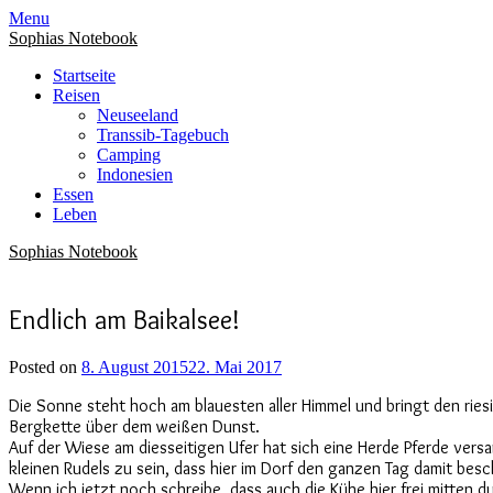
Menu
Sophias Notebook
Startseite
Reisen
Neuseeland
Transsib-Tagebuch
Camping
Indonesien
Essen
Leben
Sophias Notebook
Endlich am Baikalsee!
Posted on
8. August 2015
22. Mai 2017
Die Sonne steht hoch am blauesten aller Himmel und bringt den ries
Bergkette über dem weißen Dunst.
Auf der Wiese am diesseitigen Ufer hat sich eine Herde Pferde versa
kleinen Rudels zu sein, dass hier im Dorf den ganzen Tag damit besc
Wenn ich jetzt noch schreibe, dass auch die Kühe hier frei mitten du