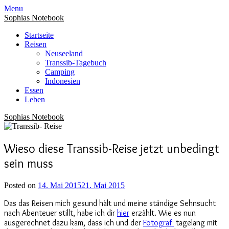
Menu
Sophias Notebook
Startseite
Reisen
Neuseeland
Transsib-Tagebuch
Camping
Indonesien
Essen
Leben
Sophias Notebook
Wieso diese Transsib-Reise jetzt unbedingt
sein muss
Posted on
14. Mai 2015
21. Mai 2015
Das das Reisen mich gesund hält und meine ständige Sehnsucht
nach Abenteuer stillt, habe ich dir
hier
erzählt. Wie es nun
ausgerechnet dazu kam, dass ich und der
Fotograf
tagelang mit