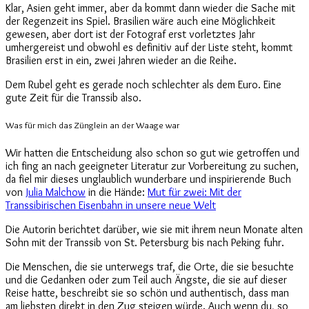
Klar, Asien geht immer, aber da kommt dann wieder die Sache mit
der Regenzeit ins Spiel. Brasilien wäre auch eine Möglichkeit
gewesen, aber dort ist der Fotograf erst vorletztes Jahr
umhergereist und obwohl es definitiv auf der Liste steht, kommt
Brasilien erst in ein, zwei Jahren wieder an die Reihe.
Dem Rubel geht es gerade noch schlechter als dem Euro. Eine
gute Zeit für die Transsib also.
Was für mich das Zünglein an der Waage war
Wir hatten die Entscheidung also schon so gut wie getroffen und
ich fing an nach geeigneter Literatur zur Vorbereitung zu suchen,
da fiel mir dieses unglaublich wunderbare und inspirierende Buch
von
Julia Malchow
in die Hände:
Mut für zwei: Mit der
Transsibirischen Eisenbahn in unsere neue Welt
Die Autorin berichtet darüber, wie sie mit ihrem neun Monate alten
Sohn mit der Transsib von St. Petersburg bis nach Peking fuhr.
Die Menschen, die sie unterwegs traf, die Orte, die sie besuchte
und die Gedanken oder zum Teil auch Ängste, die sie auf dieser
Reise hatte, beschreibt sie so schön und authentisch, dass man
am liebsten direkt in den Zug steigen würde. Auch wenn du, so